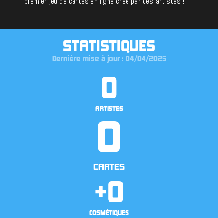
premier jeu de cartes en ligne créé par des artistes !
STATISTIQUES
Dernière mise à jour : 04/04/2025
0
ARTISTES
0
CARTES
+
0
COSMÉTIQUES